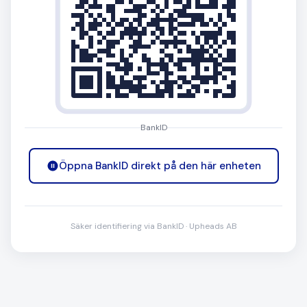
BankID
Öppna BankID direkt på den här enheten
Säker identifiering via BankID · Upheads AB